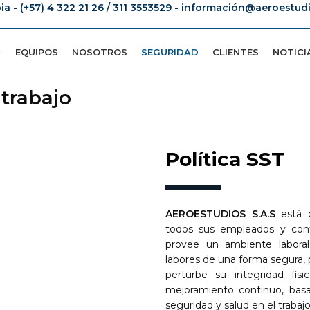
bia - (+57) 4 322 21 26 / 311 3553529 - información@aeroestu
EQUIPOS
NOSOTROS
SEGURIDAD
CLIENTES
NOTICI
 trabajo
Política SST
AEROESTUDIOS S.A.S
está c
todos sus empleados y contr
provee un ambiente labor
labores de una forma segura,
perturbe su integridad fís
mejoramiento continuo, bas
seguridad y salud en el trabajo