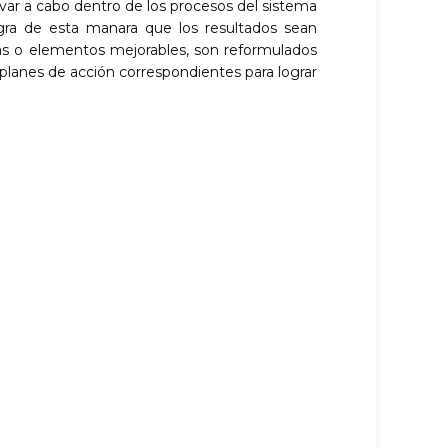
var a cabo dentro de los procesos del sistema
ogra de esta manara que los resultados sean
as o elementos mejorables, son reformulados
s planes de acción correspondientes para lograr
Afiliados:
Políticas de privacidad
/
Protección
de datos
Todos los derechos reservados. ©
Aeroestudios S.A.S. 2024.