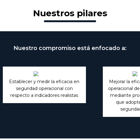
Nuestros pilares
Nuestro compromiso está enfocado a:
Establecer y medir la eficacia en
Mejorar la efi
seguridad operacional con
operacional de
respecto a indicadores realistas
mediante pro
que adopt
segurida