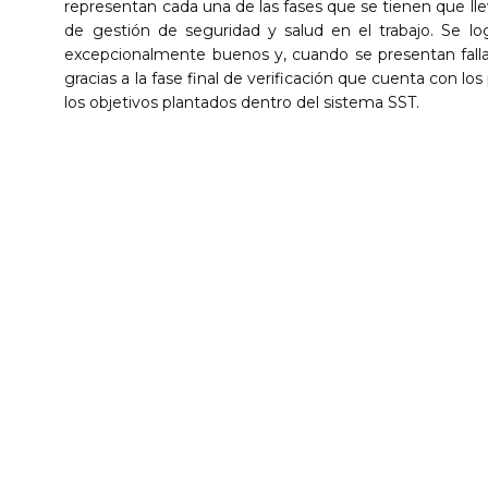
representan cada una de las fases que se tienen que lle
de gestión de seguridad y salud en el trabajo. Se l
excepcionalmente buenos y, cuando se presentan fall
gracias a la fase final de verificación que cuenta con lo
los objetivos plantados dentro del sistema SST.
eroestudios
Servicios
eroestudios
Equipo
aeroestudios.sas
Nosotros
roestudios S.A.S
Seguridad
Clientes
Blog
Contacto