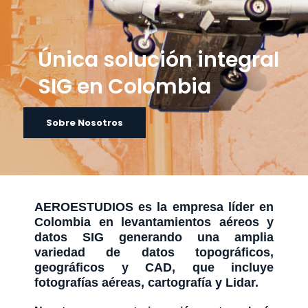
Única solución integral
SIG en Colombia
Sobre Nosotros
Contáctenos
AEROESTUDIOS es la empresa líder en
Colombia en levantamientos aéreos y
datos SIG generando una amplia
variedad de datos topográficos,
geográficos y CAD, que incluye
fotografías aéreas, cartografía y Lidar.